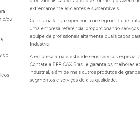
profissionais capacitados, que tornam possível o
extremamente eficientes e sustentáveis.
erá
o e/ou
Com uma longa experiência no segmento de tratame
uma empresa referência, proporcionando serviços
equipe de profissionais altamente qualificados para
 a
Industrial.
s de
A empresa atua e estende seus serviços especializa
Contate a EFFICAX Brasil e garanta os melhores 
industrial, além de mais outros produtos de gran
leos
segmentos e serviços de alta qualidade.
m
o