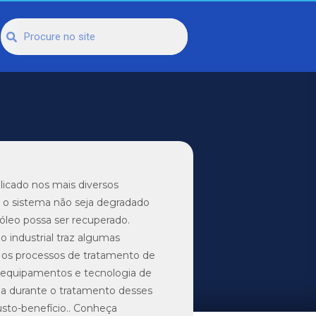
licado nos mais diversos
e o sistema não seja degradado
leo possa ser recuperado.
o industrial traz algumas
r os processos de tratamento de
dos equipamentos e tecnologia de
ia durante o tratamento desses
sto-benefício.. Conheça